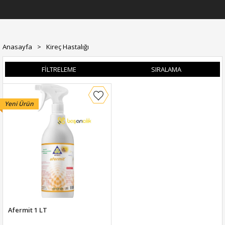
Anasayfa
>
Kireç Hastalığı
FILTRELEME
SIRALAMA
Yeni Ürün
Afermit 1 LT