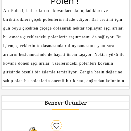
Polen !
Arı Poleni
, bal arılarının kovanlarında topladıkları ve
biriktirdikleri çiçek polenlerini ifade ediyor. Bal üretimi için
gün boyu çiçekten çiçeğe dolaşarak nektar toplayan işçi arılar,
bu esnada çiçeklerdeki polenlerin taşınmasını da sağlıyor. Bu
işlem, çiçeklerin tozlaşmasında rol oynamasının yanı sıra
arıların beslenmesinde de hayati önem taşıyor. Nektar yükü ile
kovana dönen işçi arılar, üzerlerindeki polenleri kovanın
girişinde özenli bir işlemle temizliyor. Zengin besin değerine
sahip olan bu polenlerin önemli bir kısmı, doğrudan koloninin
beslenme ihtiyacını karşılamada kullanılıyor. Geri kalan kısmı
ise kovana güvenli bir şekilde yapılan insan müdahaleleri
Benzer Ürünler
sonucu birikmeye bırakılıyor.
Besleyici bir ürün olan arı poleninin yüzde 15-25’lik kısmı
proteinlerden, yüzde 45-60’lik bölümü karbonhidratlardan,