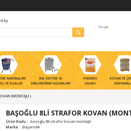
d by
ZME MAKİNALARI
BAL ERİTME VE
PREMİKS
KOVAN VE ÇE
EÇ VE ELEKLER
DİNLENDİRME KAZANLARI
GRUBU
EKİPMANL
OVAN (MONTAJLI )
Kovan ve Ekipmanları
Ürünler
Çe
Kovanlar
Polen Propolis Arı Sütü
Çe
BAŞOĞLU 8Lİ STRAFOR KOVAN (MONTA
Kovan Ekipmanları
Çe
Ürün Kodu
:
basoglu-8li-strafor-kovan-montajli-
Marka
:
Başarıcılık
Kovan Taban ve Kapak