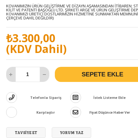
KOVANIMIZIN ÜRÜN GELİŞTİRME VE DİZAYN AŞAMASINDAN İTİBAREN; ST
Polen Propolis Ekipmanları
KİLİT VE PATENTİ BAŞOĞLU LTD. ŞİRKETİ ARGE VE ÜRÜN GELİŞTİRME DE
KOVANIMIZI ÜRETİCİ DOSTLARIMIZIN HİZMETİNE SUNMAKTAN MEMNUNİY
ÇERÇEVE DAHİL DEĞİLDİR)
₺3.300,00
(KDV Dahil)
Telefonla Sipariş
İstek Listeme Ekle
Karşılaştır
Fiyat Düşünce Haber Ver
TAVSIYE ET
YORUM YAZ