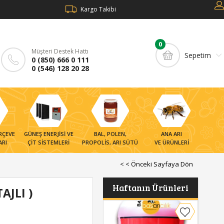
Kargo Takibi
0
Müşteri Destek Hattı
Sepetim
0 (850) 666 0 111
0 (546) 128 20 28
RÇEVE
GÜNEŞ ENERJİSİ VE
BAL, POLEN,
ANA ARI
ARI
ÇİT SİSTEMLERİ
PROPOLİS, ARI SÜTÜ
VE ÜRÜNLERİ
< < Önceki Sayfaya Dön
rçeve ve Ekipmanları
Haftanın Ürünleri
rçeveler
JLI )
rçeve Ekipmanları