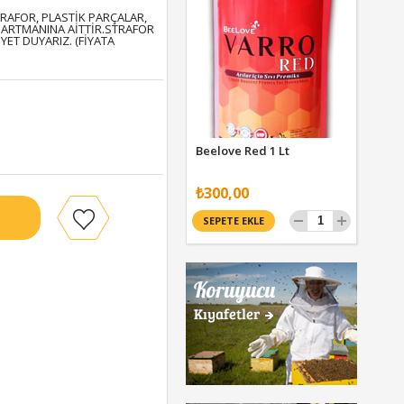
RAFOR, PLASTİK PARÇALAR,
PARTMANINA AİTTİR.
STRAFOR
ET DUYARIZ. (FİYATA
Beelove Red 1 Lt
₺300,00
SEPETE EKLE