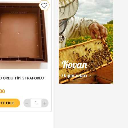
LU ORDU TİPİ STRAFORLU
APİMAYE K TİPİ TABAN
00
₺650,00
ETE EKLE
SEPETE EKLE