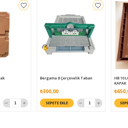
pak
Bergama 8 Çerçevelik Taban
HB 10 
KAPAK
₺300,00
₺650,
SEPETE EKLE
SEP