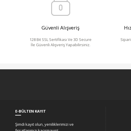
Güvenli Alışveriş
Hız
128 Bit SSL Sertifikası Ve 3D Secure
Sipari
İle Güvenli Alışveriş Yapabilirsiniz.
E-BÜLTEN KAYIT
Şimdi kayıt olun, yeniliklerimizi ve
fırsatlarımızı kaçırmayın!