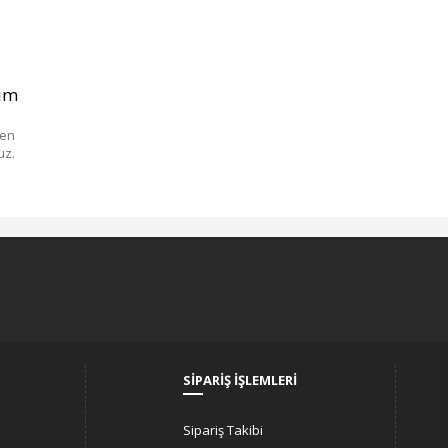
şim
men
uz.
SİPARİŞ İŞLEMLERİ
Sipariş Takibi