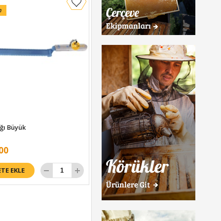
n
ağı Büyük
İNCİ SIR SEHPASI 304 KALİTE
00
₺15.000,00
ETE EKLE
SEPETE EKLE