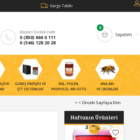
Kargo Takibi
0
Müşteri Destek Hattı
Sepetim
0 (850) 666 0 111
0 (546) 128 20 28
RÇEVE
GÜNEŞ ENERJİSİ VE
BAL, POLEN,
ANA ARI
ARI
ÇİT SİSTEMLERİ
PROPOLİS, ARI SÜTÜ
VE ÜRÜNLERİ
< < Önceki Sayfaya Dön
rçeve ve Ekipmanları
Haftanın Ürünleri
rçeveler
rçeve Ekipmanları