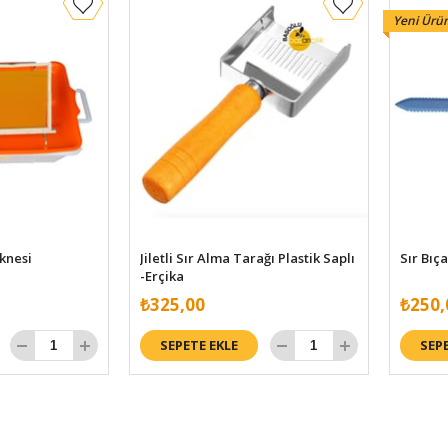
Yeni Ürü
eknesi
Jiletli Sır Alma Tarağı Plastik Saplı
Sır Bıç
-Erçika
₺325,00
₺250,
SEPETE EKLE
SEP