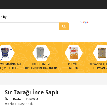
d by
ZME MAKİNALARI
BAL ERİTME VE
PREMİKS
KOVAN VE ÇE
EÇ VE ELEKLER
DİNLENDİRME KAZANLARI
GRUBU
EKİPMANL
Kovan ve Ekipmanları
Ürünler
Çe
Kovanlar
Polen Propolis Arı Sütü
Çe
Sır Tarağı İnce Saplı
Kovan Ekipmanları
Çe
Ürün Kodu
:
BSIR0004
Marka
:
Başarıcılık
Kovan Taban ve Kapak