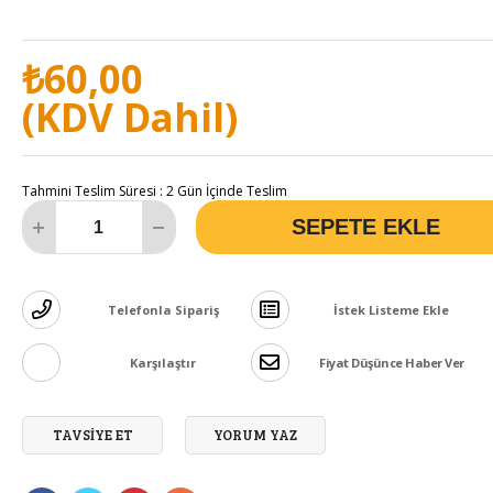
Polen Propolis Ekipmanları
₺60,00
(KDV Dahil)
Tahmini Teslim Süresi
:
2 Gün İçinde Teslim
Telefonla Sipariş
İstek Listeme Ekle
Karşılaştır
Fiyat Düşünce Haber Ver
TAVSIYE ET
YORUM YAZ