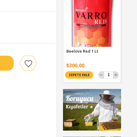
Beelove Red 1 Lt
₺300,00
SEPETE EKLE